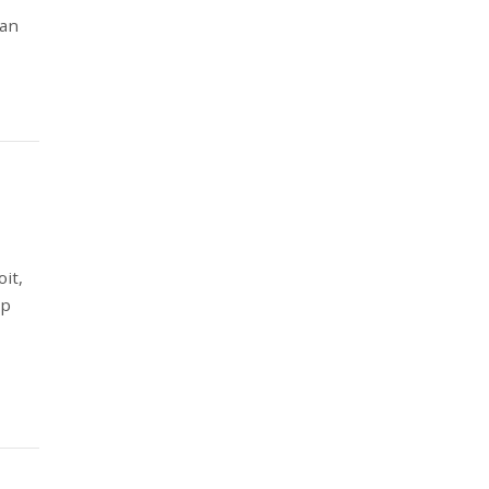
man
it,
op