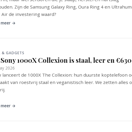
ouden. Zijn de Samsung Galaxy Ring, Oura Ring 4 en Ultrahu
 Air de investering waard?
 meer →
R & GADGETS
Sony 1000X Collexion is staal, leer en €630
ay 2026
 lanceert de 1000X The Collexion: hun duurste koptelefoon oo
akt van roestvrij staal en veganistisch leer. We zetten alles 
ij.
 meer →