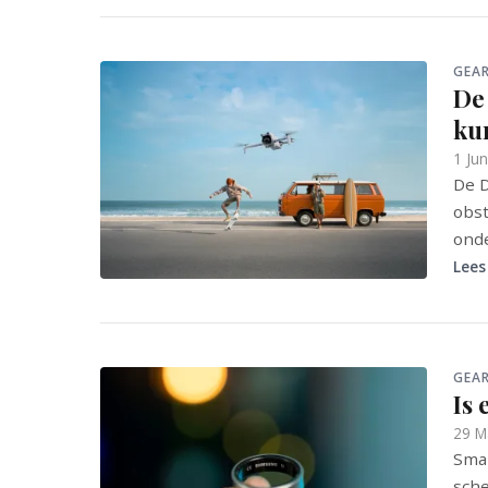
GEA
De 
ku
1 Ju
De D
obst
onde
Lees
GEA
Is
29 M
Smar
sche