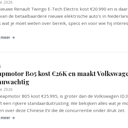
ne 2026
ieuwe Renault Twingo E-Tech Electric kost €20.990 en is da
van de betaalbaardere nieuwe elektrische auto's in Nederlan
s wat je moet weten over bereik, specs en voor wie hij intere
 meer →
S
apmotor B05 kost €26K en maakt Volkswag
nuwachtig
ne 2026
eapmotor B05 kost €25.995, is groter dan de Volkswagen ID.
t een rijkere standaarduitrusting. We bekijken alles wat je m
n over deze Chinese EV die de concurrentie onder druk zet.
 meer →