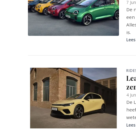
7 Ju
De n
een 
Alle
is.
Lees
RIDE
Le
ze
4 Ju
De L
heef
wete
Lees