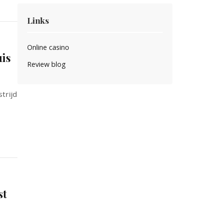
Links
Online casino
uis
Review blog
trijd
st