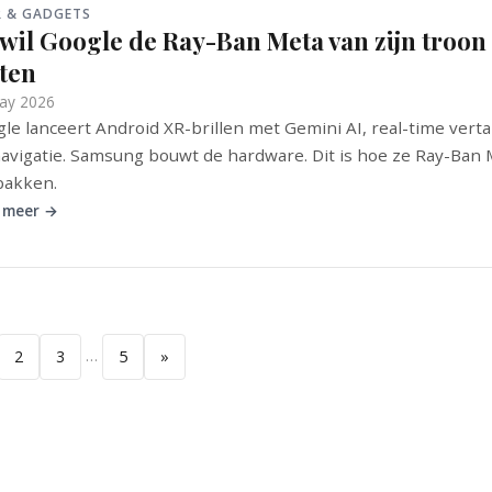
R & GADGETS
 wil Google de Ray-Ban Meta van zijn troon
oten
ay 2026
le lanceert Android XR-brillen met Gemini AI, real-time verta
avigatie. Samsung bouwt de hardware. Dit is hoe ze Ray-Ban
pakken.
 meer →
…
2
3
5
»