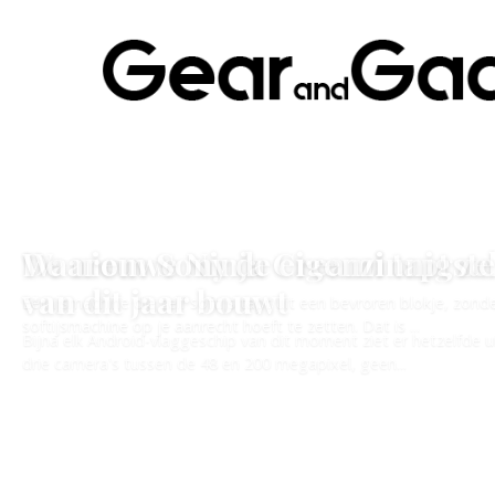
UITGELICHT
Waarom Sony de eigenzinnigst
van dit jaar bouwt
Bijna elk Android-vlaggeschip van dit moment ziet er hetzelfde u
drie camera's tussen de 48 en 200 megapixel, geen...
Lees artikel →