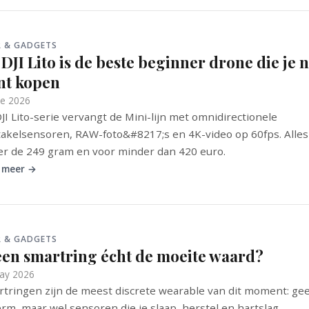
R & GADGETS
DJI Lito is de beste beginner drone die je 
nt kopen
ne 2026
JI Lito-serie vervangt de Mini-lijn met omnidirectionele
akelsensoren, RAW-foto&#8217;s en 4K-video op 60fps. Alles
r de 249 gram en voor minder dan 420 euro.
 meer →
R & GADGETS
 een smartring écht de moeite waard?
ay 2026
tringen zijn de meest discrete wearable van dit moment: ge
rm, maar wel sensoren die je slaap, herstel en hartslag