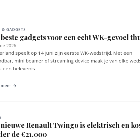
R & GADGETS
 beste gadgets voor een echt WK-gevoel th
une 2026
rland speelt op 14 juni zijn eerste WK-wedstrijd. Met een
dbar, mini beamer of streaming device maak je van elke weds
s een belevenis.
 meer →
S
 nieuwe Renault Twingo is elektrisch en ko
der de €21.000