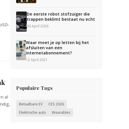
De eerste robot stofzuiger die
trappen beklimt bestaat nu echt
roSD-
30 April 2026
Waar moet je op letten bij het
afsluiten van een
internetabonnement?
12 April 2021
ak
Populaire Tags
n al
ndig,
Betaalbare EV
CES 2026
Elektrische auto
Wearables