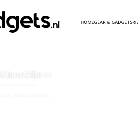
HOME
GEAR & GADGETS
RI
e smartphone
it: een glazen achterkant,