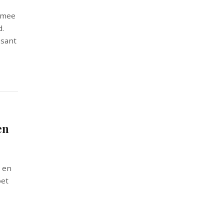
armee
d.
ssant
en
3 en
oet