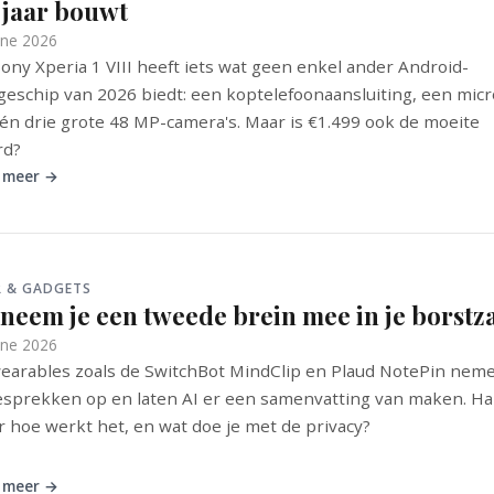
 jaar bouwt
une 2026
ony Xperia 1 VIII heeft iets wat geen enkel ander Android-
geschip van 2026 biedt: een koptelefoonaansluiting, een mic
 én drie grote 48 MP-camera's. Maar is €1.499 ook de moeite
rd?
 meer →
R & GADGETS
 neem je een tweede brein mee in je borstz
une 2026
earables zoals de SwitchBot MindClip en Plaud NotePin neme
esprekken op en laten AI er een samenvatting van maken. Ha
 hoe werkt het, en wat doe je met de privacy?
 meer →