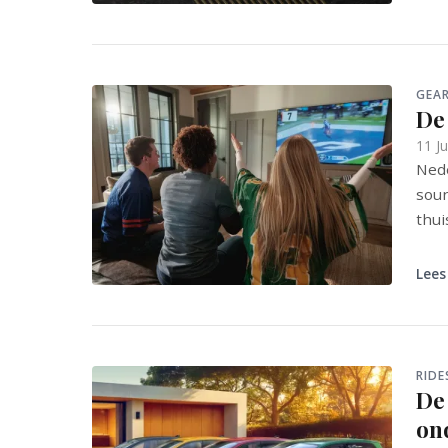
GEA
De
11 J
Nede
soun
thui
Lees
RIDE
De
on