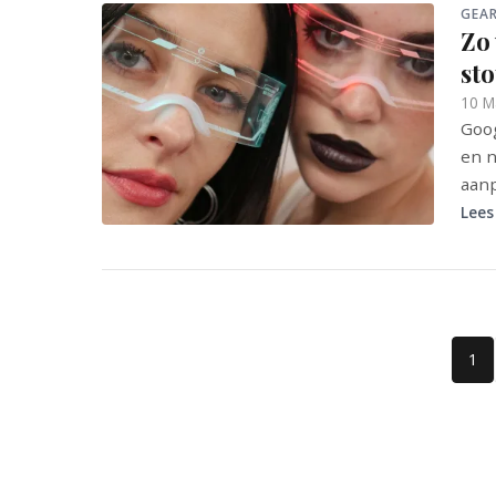
GEA
Zo
st
10 M
Goog
en n
aan
Lees
1