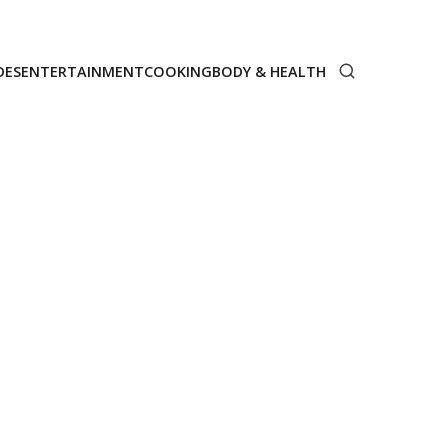
DES
ENTERTAINMENT
COOKING
BODY & HEALTH