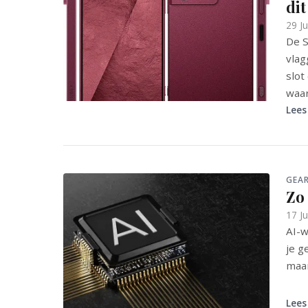
dit
29 J
De S
vlag
slot
waa
Lees
GEA
Zo
17 J
AI-w
je g
maar
Lees