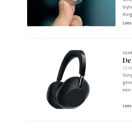
bijh
Ring
Lees
GEA
De 
23 M
Sony
gema
een r
Lees