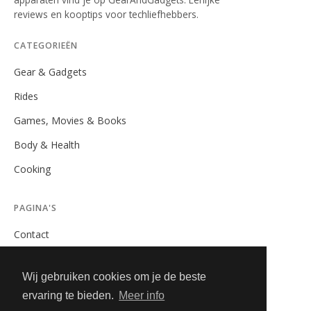
reviews en kooptips voor techliefhebbers.
CATEGORIEËN
Gear & Gadgets
Rides
Games, Movies & Books
Body & Health
Cooking
PAGINA'S
Contact
Privacybeleid
Wij gebruiken cookies om je de beste
Algemene Voorwaarden
ervaring te bieden.
Meer info
Adverteren