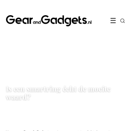
☰
GEAR & GADGETS
Is een smartring écht de moeite
waard?
29 May 2026
·
6 min leestijd