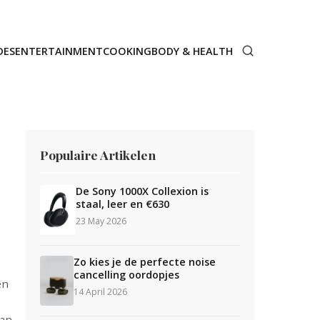
DES
ENTERTAINMENT
COOKING
BODY & HEALTH
Populaire Artikelen
De Sony 1000X Collexion is
staal, leer en €630
23 May 2026
Zo kies je de perfecte noise
cancelling oordopjes
en
14 April 2026
man