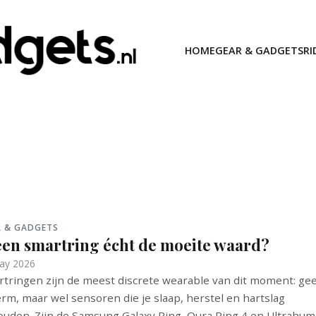
HOME
GEAR & GADGETS
RI
R & GADGETS
 een smartring écht de moeite waard?
ay 2026
tringen zijn de meest discrete wearable van dit moment: ge
rm, maar wel sensoren die je slaap, herstel en hartslag
ouden. Zijn de Samsung Galaxy Ring, Oura Ring 4 en Ultrahu