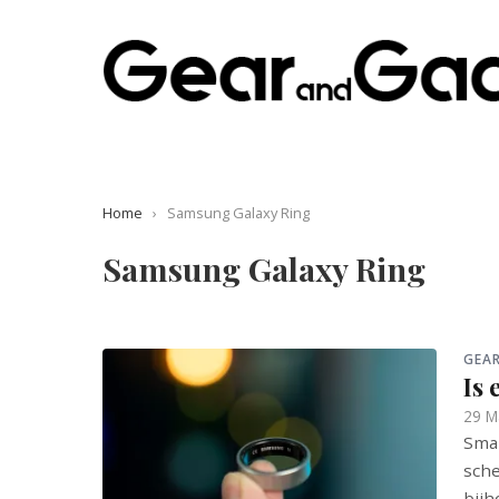
Home
›
Samsung Galaxy Ring
Samsung Galaxy Ring
GEA
Is
29 M
Smar
sche
bijh