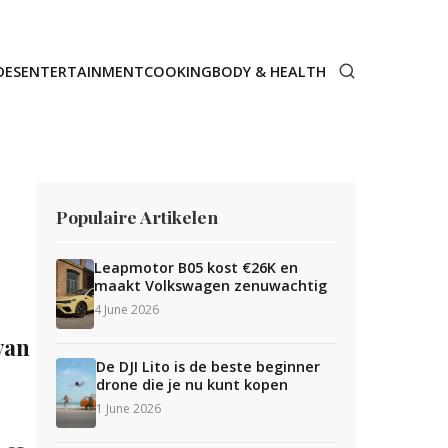
DES
ENTERTAINMENT
COOKING
BODY & HEALTH
Populaire Artikelen
Leapmotor B05 kost €26K en
maakt Volkswagen zenuwachtig
4 June 2026
van
De DJI Lito is de beste beginner
drone die je nu kunt kopen
1 June 2026