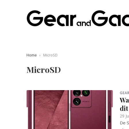
Home
›
MicroSD
MicroSD
GEA
Wa
dit
29 J
De S