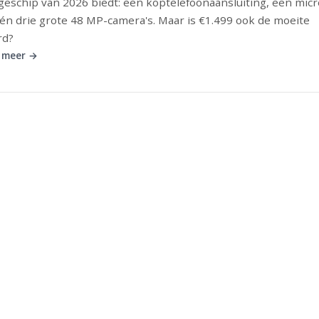
geschip van 2026 biedt: een koptelefoonaansluiting, een mic
 én drie grote 48 MP-camera's. Maar is €1.499 ook de moeite
rd?
 meer →